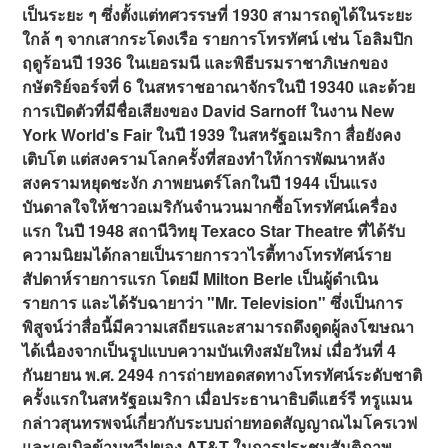
เป็นระยะ ๆ ซึ่งตั้งแต่ทศวรรษที่ 1930 สามารถดูได้ในระยะ
ใกล้ ๆ จากเสากระโดงเรือ รายการโทรทัศน์ เช่น โอลิมปิก
ฤดูร้อนปี 1936 ในเยอรมนี และพิธีบรมราชาภิเษกของ
กษัตริย์จอร์จที่ 6 ในสหราชอาณาจักรในปี 19340 และด้วย
การเปิดตัวที่มีชื่อเสียงของ David Sarnoff ในงาน New
York World's Fair ในปี 1939 ในสหรัฐอเมริกา สื่อยังคง
เติบโต แต่สงครามโลกครั้งที่สองทำให้การพัฒนาหลัง
สงครามหยุดชะงัก ภาพยนตร์โลกในปี 1944 เป็นแรง
บันดาลใจให้ชาวอเมริกันจำนวนมากซื้อโทรทัศน์เครื่อง
แรก ในปี 1948 สถานีวิทยุ Texaco Star Theatre ที่ได้รับ
ความนิยมได้กลายเป็นรายการวาไรตี้ทางโทรทัศน์ราย
สัปดาห์รายการแรก โดยมี Milton Berle เป็นผู้ดำเนิน
รายการ และได้รับฉายาว่า "Mr. Television" ซึ่งเป็นการ
พิสูจน์ว่าสื่อนี้มีความเสถียรและสามารถดึงดูดผู้ลงโฆษณา
ได้เนื่องจากเป็นรูปแบบความบันเทิงสมัยใหม่ เมื่อวันที่ 4
กันยายน พ.ศ. 2494 การถ่ายทอดสดทางโทรทัศน์ระดับชาติ
ครั้งแรกในสหรัฐอเมริกา เมื่อประธานาธิบดีแฮร์รี ทรูแมน
กล่าวสุนทรพจน์เกี่ยวกับระบบถ่ายทอดสัญญาณไมโครเวฟ
และเคเบิลข้ามทวีปของ AT&T ในการประชุมสันติภาพ