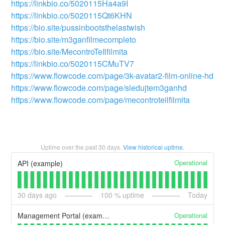
https://linkbio.co/5020115Ha4a9I
https://linkbio.co/5020115Qt6KHN
https://bio.site/pussinbootsthelastwish
https://bio.site/m3ganfilmecompleto
https://bio.site/MecontroTeIlfilmita
https://linkbio.co/5020115CMuTV7
https://www.flowcode.com/page/3k-avatar2-film-online-hd
https://www.flowcode.com/page/sledujtem3ganhd
https://www.flowcode.com/page/mecontroteilfilmita
Uptime over the past
30
days.
View historical uptime.
Operational
API (example)
30
days ago
100
% uptime
Today
Operational
Management Portal (example)